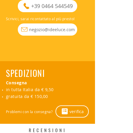
+39 0464 544549
Scrivici, sarai ricontattato al più presto!
negozio@ideeluce.com
SPEDIZIONI
Consegna
in tutta Italia da € 9,50
gratuita da € 150,00
verifica
Problemi con la consegna?
RECENSIONI