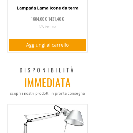
Lampada Lama Icone da terra
Prezzo regolare
Prezzo scontato
1684,00 €
1431,40 €
IVA inclusa
Aggiungi al carrello
DISPONIBILITÀ
IMMEDIATA
scopri i nostri prodotti in pronta consegna