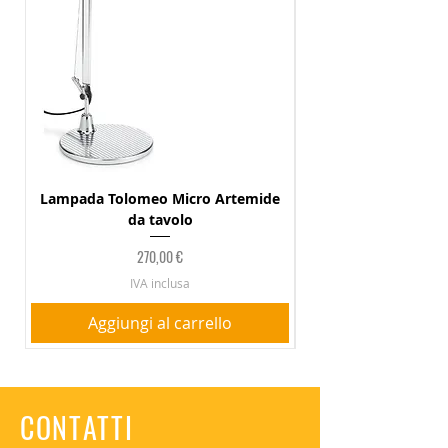
Lampada Tolomeo Micro Artemide
Lampada Palette 6
da tavolo
Prezzo
270,00 €
IVA inclusa
Aggiungi al carrello
CONTATTI