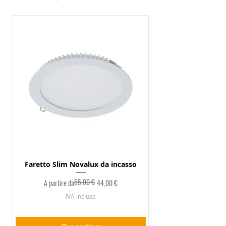
Faretto Slim Novalux da incasso
55,00 €
Prezzo regolare
Prezzo scontato
A partire da
44,00 €
IVA inclusa