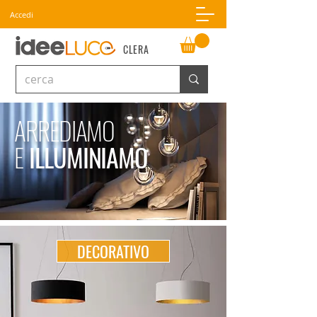
Accedi
CLERA
ARREDIAMO
E
ILLUMINIAMO
DECORATIVO