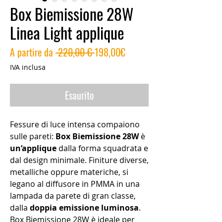
Box Biemissione 28W
Linea Light applique
Prezzo
Prezzo
A partire da
 220,00 € 
198,00€
regolare
scontato
IVA inclusa
Esaurito
Fessure di luce intensa compaiono
sulle pareti:
Box Biemissione 28W
è
un’applique
dalla forma squadrata e
dal design minimale. Finiture diverse,
metalliche oppure materiche, si
legano al diffusore in PMMA in una
lampada da parete di gran classe,
dalla
doppia emissione luminosa
.
Box Biemissione 28W è ideale per