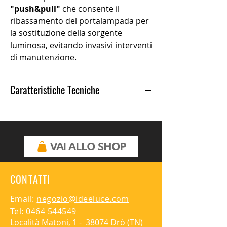
"push&pull"
che consente il
ribassamento del portalampada per
la sostituzione della sorgente
luminosa, evitando invasivi interventi
di manutenzione.
Caratteristiche Tecniche
Diametro 4 cm
LED retrofit max 6W
256 Lumen
220-240V AC
VAI ALLO SHOP
CONTATTI
Email:
negozio@ideeluce.com
Tel:
0464 544549
Località Matoni, 1 - 38074 Drò (TN)