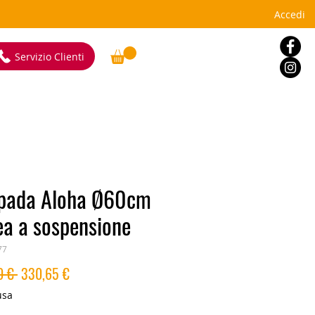
Accedi
Servizio Clienti
pada Aloha Ø60cm
ea a sospensione
77
Prezzo
Prezzo
0 € 
330,65 €
regolare
scontato
usa