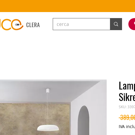
CLERA
Lam
Sikr
SKU: 339
 389,0
IVA incl