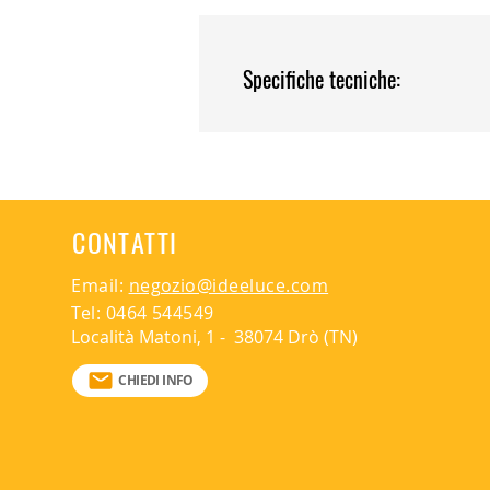
Specifiche tecniche:
Materiale struttura: metallo
Finitura: cromo lucido
Diffusore: vetro bianco satinat
Sorgente luminosa:1 x 36w Pow
Dimmerabile: No
CONTATTI
Lumen: 4140lm
Temperatura di colore della l
CRI: 85
Email:
negozio@ideeluce.com
Driver e LED Inclusi
Tel: 0464 544549
Diametro totale diffusore: 60
Località Matoni, 1 - 38074 Drò (TN)
Sporgenza massima dal soffitt
Grado protettivo: IP20
CHIEDI INFO
Illuminazione a diffusione
Marchio CE