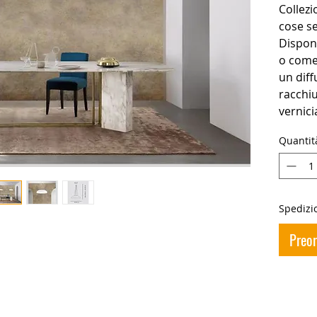
Collezi
cose se
Dispon
o come
un diff
racchiu
vernici
Quantit
Spedizio
Preo