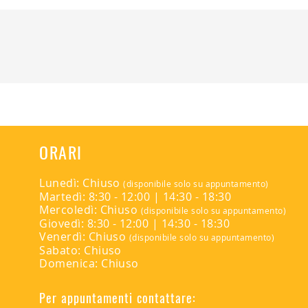
o
er LED integrato - 220/230V
ORARI
uce: 3000K (Warm White)
Lunedì: Chiuso
(disponibile solo su appuntamento)
Martedì: 8:30 - 12:00 | 14:30 - 18:30
cm
Mercoledì: Chiuso
(disponibile solo su appuntamento)
o: 16cm
Giovedì: 8:30 - 12:00 | 14:30 - 18:30
Venerdì: Chiuso
(disponibile solo su appuntamento)
Sabato: Chiuso
Domenica: Chiuso
Per appuntamenti contattare: