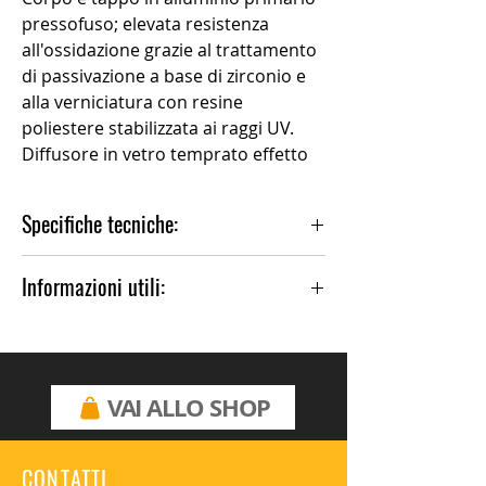
pressofuso; elevata resistenza
all'ossidazione grazie al trattamento
di passivazione a base di zirconio e
alla verniciatura con resine
poliestere stabilizzata ai raggi UV.
Diffusore in vetro temprato effetto
satinato.
Guarnizione in silicone. Sistema di
Specifiche tecniche:
chiusura tramite viti imperdibili a
scomparsa, con cava esagonale.
Installazione:Palo 1 lampada, Parete
Informazioni utili:
Materiale Corpo:Alluminio
Tipo di diffusore:Vetro satinato
Per altre finiture, contattare il negozio.
Tipo lampada:LED
Temperatura colore:3000K
CRI:>80
VAI ALLO SHOP
LB Factor 50.000 h:L80B20
Rischio fotobiologico:RG0
Potenza assorbita Watt:6
Lumen:750
CONTATTI