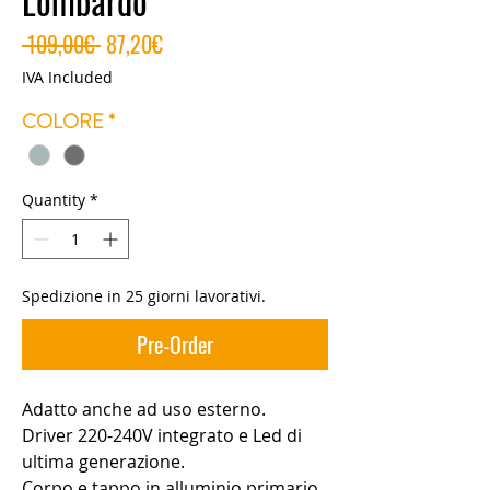
Lombardo
Regular
Sale
 109,00€ 
87,20€
Price
Price
IVA Included
COLORE
*
Quantity
*
Spedizione in 25 giorni lavorativi.
Pre-Order
Adatto anche ad uso esterno.
Driver 220-240V integrato e Led di
ultima generazione.
Corpo e tappo in alluminio primario