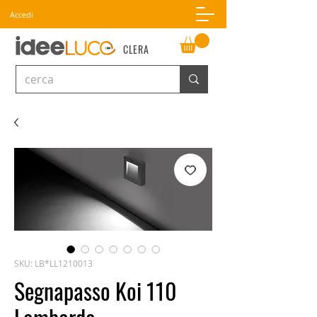
Accedi
CLERA
SKU: LB*LL1210013
Segnapasso Koi 110