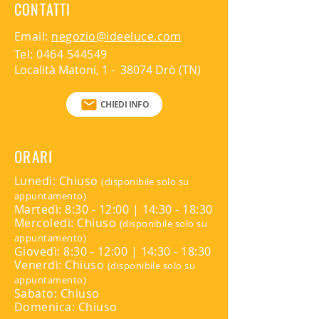
CONTATTI
Email:
negozio@ideeluce.com
Tel:
0464 544549
Località Matoni, 1 - 38074 Drò (TN)
CHIEDI INFO
ORARI
Lunedì: Chiuso
(disponibile solo su
appuntamento)
Martedì: 8:30 - 12:00 | 14:30 - 18:30
Mercoledì: Chiuso
(disponibile solo su
appuntamento)
Giovedì: 8:30 - 12:00 | 14:30 - 18:30
Venerdì: Chiuso
(disponibile solo su
appuntamento)
Sabato: Chiuso
Domenica: Chiuso