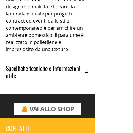
design minimalista e lineare, la
lampada è ideale per progetti
contract ed eventi dallo stile
contemporaneo e per arrichire un
ambiente domestico. Il paralume è
realizzato in polietilene e
impreziosito da una texture
arabescata che ne ricopre l'intera
superficie, lo stelo è in acciao
Specifiche tecniche e informazioni
inossidabile e può anche essere in
utili:
colore bianco, oppure argento. Ali
Baba Steel è disponibile anche nella
Lampada: da terra
versione con modulo RGB a batteria
Anno di produzione: 2010
senza cavo.
Versioni: luminosa
Materiali: Polietilene, metallo
VAI ALLO SHOP
Dimensioni: Ø 43 h 185 cm
Peso: 10 Kg
Imballaggio: due scatole 31 x 31 x 175
CONTATTI
cm; 46 x 46 x 47 cm