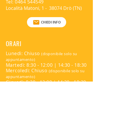
Tel:
0464 544549
Località Matoni, 1 - 38074 Drò (TN)
CHIEDI INFO
ORARI
Lunedì: Chiuso
(disponibile solo su
appuntamento)
Martedì: 8:30 - 12:00 | 14:30 - 18:30
Mercoledì: Chiuso
(disponibile solo su
appuntamento)
Giovedì: 8:30 - 12:00 | 14:30 - 18:30
Venerdì: Chiuso
(disponibile solo su
appuntamento)
Sabato: Chiuso
Domenica: Chiuso
Per appuntamenti contattare:
345 816 9139