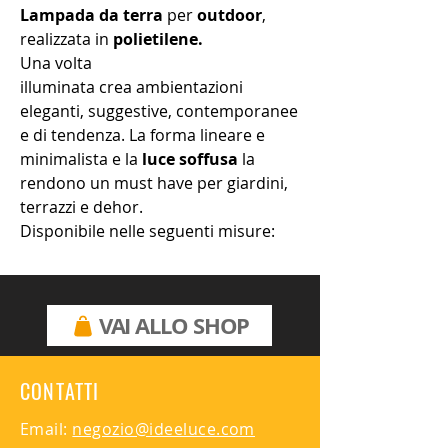
Lampada da terra
per
outdoor
,
realizzata in
polietilene.
Una volta
illuminata crea ambientazioni
eleganti, suggestive, contemporanee
e di tendenza. La forma lineare e
minimalista e la
luce soffusa
la
rendono un must have per giardini,
terrazzi e dehor.
Disponibile nelle seguenti misure:
Ø40, Ø50, Ø60, Ø120 - finitura opaca.
1xE27
VAI ALLO SHOP
Da acquistare a parte picchetto
per ancorare il 1/2 globo al
terreno.
CONTATTI
Email:
negozio@ideeluce.com