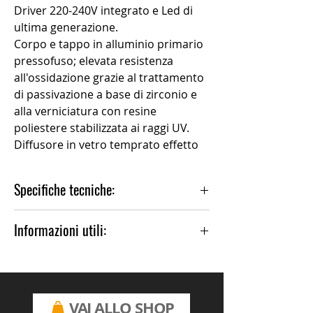
Driver 220-240V integrato e Led di
ultima generazione.
Corpo e tappo in alluminio primario
pressofuso; elevata resistenza
all'ossidazione grazie al trattamento
di passivazione a base di zirconio e
alla verniciatura con resine
poliestere stabilizzata ai raggi UV.
Diffusore in vetro temprato effetto
satinato.
Guarnizione in silicone. Sistema di
Specifiche tecniche:
chiusura tramite viti imperdibili a
scomparsa, con cava esagonale.
Installazione:Palo 1 lampada, Parete
Informazioni utili:
Materiale Corpo:Alluminio
Tipo di diffusore:Vetro satinato
Per altre finiture, contattare il negozio.
Tipo lampada:LED
Temperatura colore:3000K
CRI:>80
VAI ALLO SHOP
LB Factor 50.000 h:L80B20