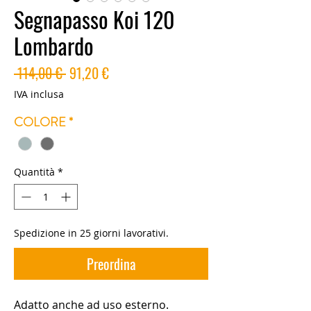
Segnapasso Koi 120
Lombardo
Prezzo
Prezzo
 114,00 € 
91,20 €
regolare
scontato
IVA inclusa
COLORE
*
Quantità
*
Spedizione in 25 giorni lavorativi.
Preordina
Adatto anche ad uso esterno.