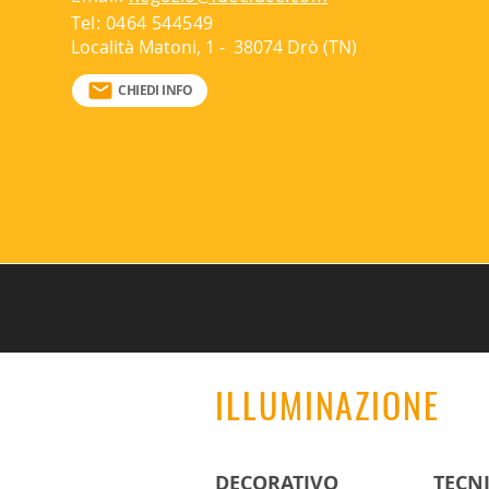
Tel: 0464 544549
Real Lumen:83
Alimentazione: integrata
Località Matoni, 1 - 38074 Drò (TN)
LED:AC DIRECT
Grado di protezione: IP54
CHIEDI INFO
ILLUMINAZIONE
DECORATIVO
TECN