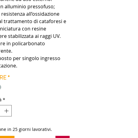
in alluminio pressofuso;
 resistenza all’ossidazione
al trattamento di cataforesi e
rniciatura con resine
ere stabilizzata ai raggi UV.
re in policarbonato
rente.
posto per singolo ingresso
tazione.
sponibili: 15°, 30°, 60°,
RE
*
ili tramite mascherine
bili.
ioni in silicone. Bulloneria in
à
*
 inox A4.
: LED a tensione di rete,
bile a taglio di fase.
ne in 25 giorni lavorativi.