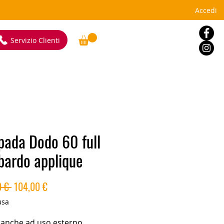
Accedi
Servizio Clienti
ada Dodo 60 full
ardo applique
Prezzo
Prezzo
 € 
104,00 €
regolare
scontato
usa
 anche ad uso esterno.