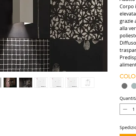
Corpo 
elevata
grazie 
alla ve
poliest
Diffuso
traspa
Predis
alimen
Fasci di
COLO
regolab
sostitui
Guarniz
Quantit
acciaio
Dodo 60
dimmera
Spedizio