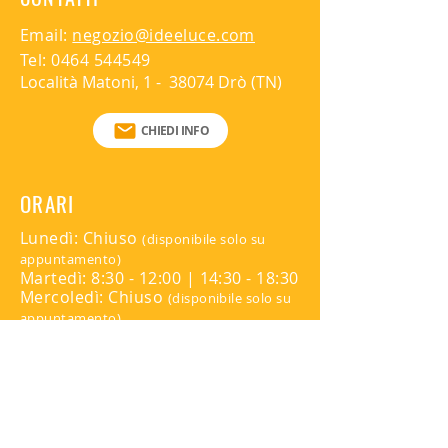
Email:
negozio@ideeluce.com
Tel:
0464 544549
Località Matoni, 1 - 38074 Drò (TN)
CHIEDI INFO
ORARI
Lunedì: Chiuso
(disponibile solo su
appuntamento)
Martedì: 8:30 - 12:00 | 14:30 - 18:30
Mercoledì: Chiuso
(disponibile solo su
appuntamento)
Giovedì: 8:30 - 12:00 | 14:30 - 18:30
Venerdì: Chiuso
(disponibile solo su
appuntamento)
Sabato: Chiuso
Domenica: Chiuso
Per appuntamenti contattare: