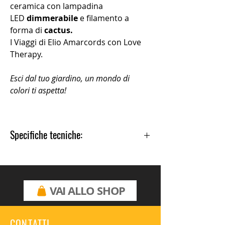
ceramica con lampadina
LED
dimmerabile
e filamento a
forma di
cactus.
I Viaggi di Elio Amarcords con Love
Therapy.
Esci dal tuo giardino, un mondo di
colori ti aspetta!
Questa lampada non è un giocattolo. È
un oggetto di design
.
Specifiche tecniche:
Portalampada E27
Cavo 1,5m con interruttore
Spina 2P10A, 220VAC.
270lm
VAI ALLO SHOP
2700K
CONTATTI