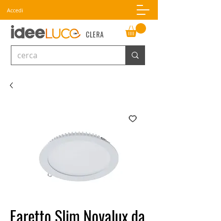
Accedi
CLERA
Faretto Slim Novalux da