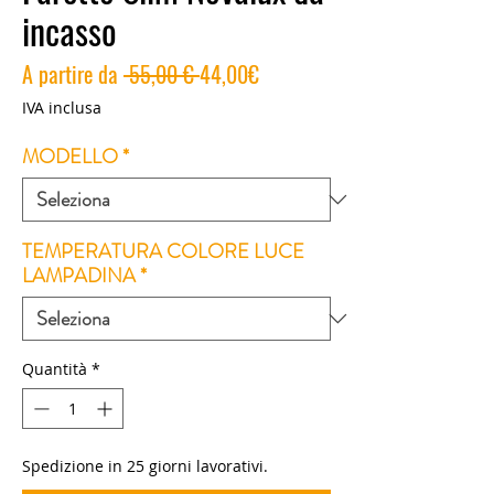
incasso
Prezzo
Prezzo
A partire da
 55,00 € 
44,00€
regolare
scontato
IVA inclusa
MODELLO
*
TEMPERATURA COLORE LUCE
LAMPADINA
*
Quantità
*
Spedizione in 25 giorni lavorativi.