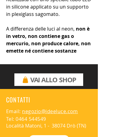
in silicone applicato su un supporto
in plexiglass sagomato.
A differenza delle luci al neon,
non è
in vetro, non contiene gas o
mercurio, non produce calore, non
emette né contiene sostanze
nocive e non necessita di
particolare manutenzione.
VAI ALLO SHOP
Semplice da installare, richiede il
fissaggio ad a una parete o una
struttura in grado di sostenere un
CONTATTI
peso di 10 kg o più. Ciascuna
lampada è provvista di kit di viti per
Email:
negozio@ideeluce.com
l'installazione e di un alimentatore
Tel:
0464 544549
con trasformatore USB.
Località Matoni, 1 - 38074 Drò (TN)