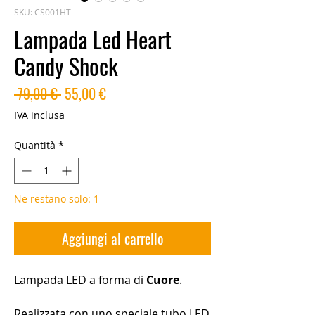
SKU: CS001HT
Lampada Led Heart
Candy Shock
Prezzo
Prezzo
 79,00 € 
55,00 €
regolare
scontato
IVA inclusa
Quantità
*
Ne restano solo: 1
Aggiungi al carrello
Lampada LED a forma di
Cuore
.
Realizzata con uno speciale tubo LED