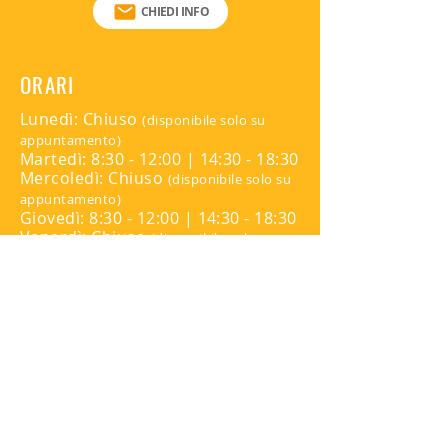
Misura: 40cm
CHIEDI INFO
ORARI
Lunedì: Chiuso
(disponibile solo su
appuntamento)
Martedì: 8:30 - 12:00 | 14:30 - 18:30
Mercoledì: Chiuso
(disponibile solo su
appuntamento)
Giovedì: 8:30 - 12:00 | 14:30 - 18:30
Venerdì: Chiuso
(disponibile solo su
appuntamento)
Sabato: Chiuso
Domenica: Chiuso
Per appuntamenti contattare:
345 816 9139
SEGUICI