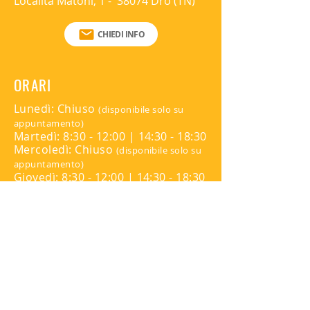
Località Matoni, 1 - 38074 Drò (TN)
CHIEDI INFO
ORARI
Lunedì: Chiuso
(disponibile solo su
appuntamento)
Martedì: 8:30 - 12:00 | 14:30 - 18:30
Mercoledì: Chiuso
(disponibile solo su
appuntamento)
Giovedì: 8:30 - 12:00 | 14:30 - 18:30
Venerdì: Chiuso
(disponibile solo su
appuntamento)
Sabato: Chiuso
Domenica: Chiuso
Per appuntamenti contattare:
345 816 9139