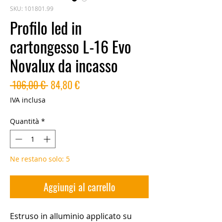
SKU: 101801.99
Profilo led in
cartongesso L-16 Evo
Novalux da incasso
Prezzo
Prezzo
 106,00 € 
84,80 €
regolare
scontato
IVA inclusa
Quantità
*
Ne restano solo: 5
Aggiungi al carrello
Estruso in alluminio applicato su