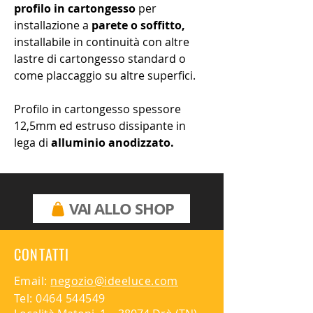
profilo in cartongesso
per
installazione a
parete o soffitto,
installabile in continuità con altre
lastre di cartongesso standard o
come placcaggio su altre superfici.
Profilo in cartongesso spessore
12,5mm ed estruso dissipante in
lega di
alluminio anodizzato.
Schermo di protezione in pmma
opale incluso.
VAI ALLO SHOP
Tagliabile su misura
al momento
dell'installazione.
CONTATTI
Alimentatori remoti elettronici o
dimmerabili 24 Vdc da ordinare
Email:
negozio@ideeluce.com
separatamente.
Tel:
0464 544549