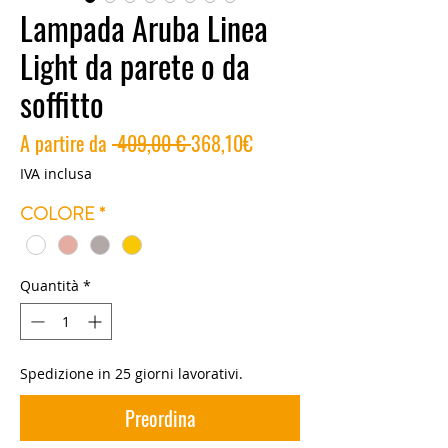
Lampada Aruba Linea
Light da parete o da
soffitto
Prezzo
Prezzo
A partire da
 409,00 € 
368,10€
regolare
scontato
IVA inclusa
COLORE
*
Quantità
*
Spedizione in 25 giorni lavorativi.
Preordina