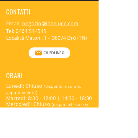
Prodotto adatto esclusivamente ad
ambienti interni, grado di protezione IP20
CONTATTI
Non dimmerabile
Email:
negozio@ideeluce.com
Tel:
0464 544549
Località Matoni, 1 - 38074 Drò (TN)
CHIEDI INFO
ORARI
Lunedì: Chiuso
(disponibile solo su
appuntamento)
Martedì: 8:30 - 12:00 | 14:30 - 18:30
Mercoledì: Chiuso
(disponibile solo su
appuntamento)
Giovedì: 8:30 - 12:00 | 14:30 - 18:30
Venerdì: Chiuso
(disponibile solo su
appuntamento)
Sabato: Chiuso