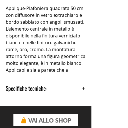
Applique-Plafoniera quadrata 50 cm
con diffusore in vetro extrachiaro e
bordo sabbiato con angoli smussati.
L’elemento centrale in metallo è
disponibile nella finitura verniciato
bianco o nelle finiture galvaniche
rame, oro, cromo. La montatura
attorno forma una figura geometrica
molto elegante, è in metallo bianco.
Applicabile sia a parete che a
soffitto.
Specifiche tecniche:
​​​​​​Tipologia LED: a luce diffusa
Potenza: 38W
Lumen: 4228 lm
Temperatura: luce calda 3000K
VAI ALLO SHOP