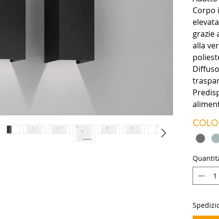
Corpo 
elevata
grazie 
alla ve
poliest
Diffuso
traspa
Predis
alimen
Fasci di
COLO
90° reg
sostitui
Guarniz
Quantit
acciaio
Dodo 10
dimmera
Spedizio