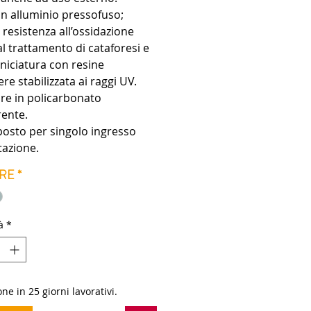
in alluminio pressofuso;
 resistenza all’ossidazione
al trattamento di cataforesi e
rniciatura con resine
ere stabilizzata ai raggi UV.
re in policarbonato
rente.
posto per singolo ingresso
tazione.
sponibili: 30°, 45°, 60°, 75°,
RE
*
olabili tramite mascherine
bili.
ioni in silicone. Bulloneria in
à
*
 inox A4.
0: LED a tensione di rete,
bile a taglio di fase.
ne in 25 giorni lavorativi.