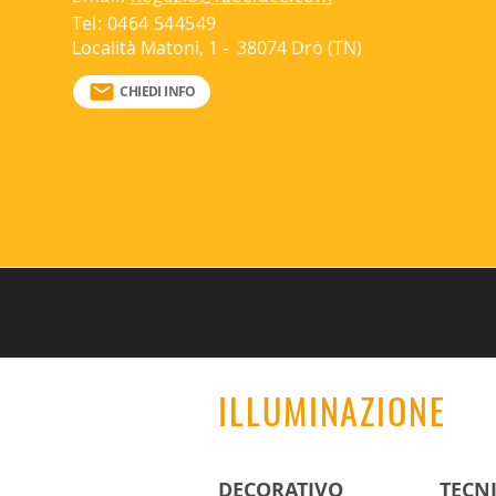
Tel: 0464 544549
Real Lumen:170
Alimentazione: integrata
Località Matoni, 1 - 38074 Drò (TN)
LED:AC DIRECT
Grado di protezione: IP54
CHIEDI INFO
ILLUMINAZIONE
DECORATIVO
TECN