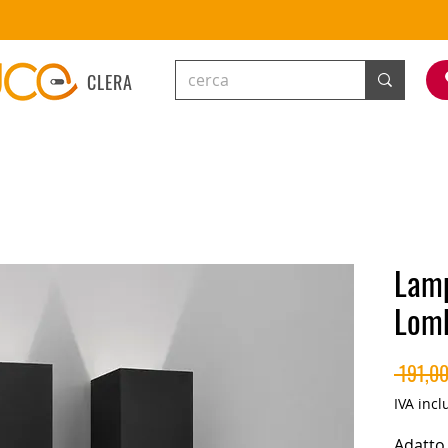
CLERA
Lamp
Lomb
 191,00
IVA incl
Adatto