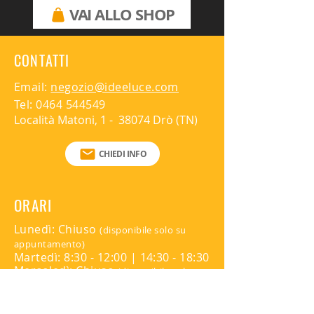
3000K (su richiesta 4000K)
VAI ALLO SHOP
CONTATTI
Email:
negozio@ideeluce.com
Tel:
0464 544549
Località Matoni, 1 - 38074 Drò (TN)
CHIEDI INFO
ORARI
Lunedì: Chiuso
(disponibile solo su
appuntamento)
Martedì: 8:30 - 12:00 | 14:30 - 18:30
Mercoledì: Chiuso
(disponibile solo su
appuntamento)
Giovedì: 8:30 - 12:00 | 14:30 - 18:30
Venerdì: Chiuso
(disponibile solo su