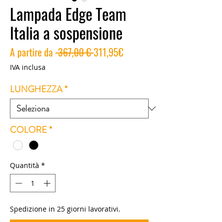
Lampada Edge Team
Italia a sospensione
Prezzo
Prezzo
A partire da
 367,00 € 
311,95€
regolare
scontato
IVA inclusa
LUNGHEZZA
*
COLORE
*
Quantità
*
Spedizione in 25 giorni lavorativi.