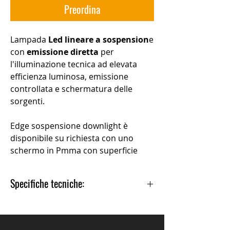
Preordina
Lampada
Led lineare a sospension
e
con
emissione diretta
per
l'illuminazione tecnica ad elevata
efficienza luminosa, emissione
controllata e schermatura delle
sorgenti.
Edge sospensione downlight
è
disponibile su richiesta con uno
schermo in Pmma con superficie
micropiramidale per limitare i livelli
di luminanza o con diffusore in PC
Specifiche tecniche:
opale.
Misura 116cm: 25W 2600lm 220V
Alimentatore
incluso nel
3000K (su richiesta 4000K)
rosone
On/off.
Misura 144cm: 31W 3280lm 220V