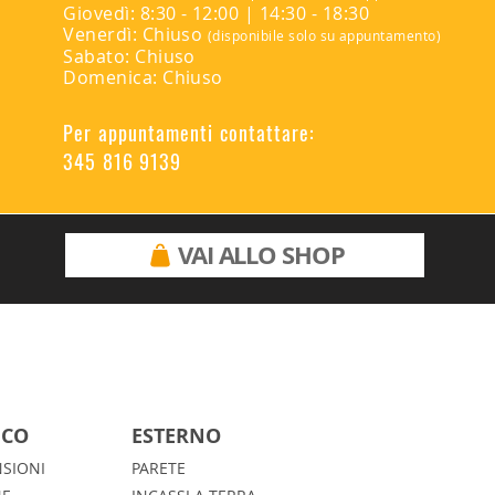
Giovedì: 8:30 - 12:00 | 14:30 - 18:30
Venerdì: Chiuso
(disponibile solo su appuntamento)
Sabato: Chiuso
Domenica: Chiuso
Per appuntamenti contattare:
345 816 9139
VAI ALLO SHOP
ICO
ESTERNO
SIONI
PARETE