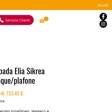
Accedi
Servizio Clienti
ada Elia Sikrea
ique/plafone
Prezzo
Prezzo
 € 
133,45 €
regolare
scontato
usa
design longilineo, leggero e