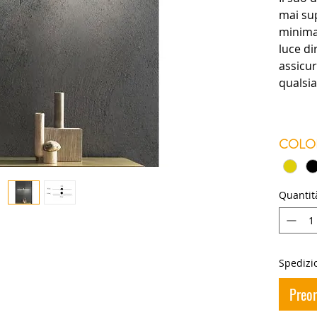
mai sup
minimal
luce di
assicur
qualsia
COLO
Quantit
Spedizio
Preo