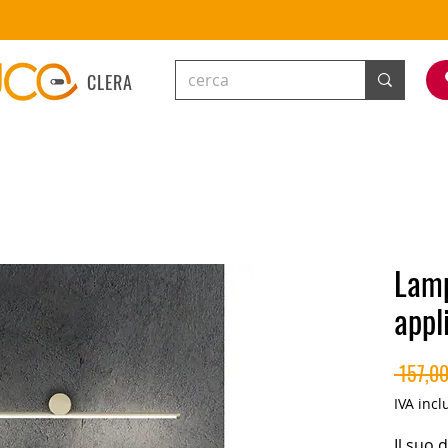
CLERA
Lamp
appl
 157,00
IVA incl
Il suo 