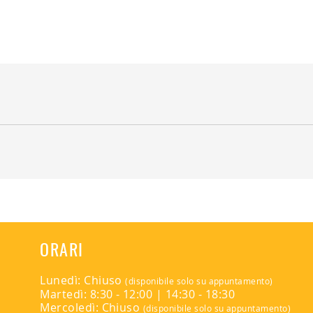
tare il negozio.
ORARI
Lunedì: Chiuso
(disponibile solo su appuntamento)
Martedì: 8:30 - 12:00 | 14:30 - 18:30
Mercoledì: Chiuso
(disponibile solo su appuntamento)