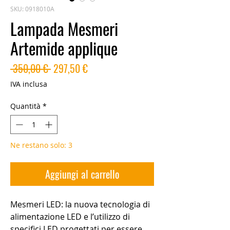
SKU: 0918010A
Lampada Mesmeri
Artemide applique
Prezzo
Prezzo
 350,00 € 
297,50 €
regolare
scontato
IVA inclusa
Quantità
*
Ne restano solo: 3
Aggiungi al carrello
Mesmeri LED: la nuova tecnologia di
alimentazione LED e l’utilizzo di
specifici LED progettati per essere