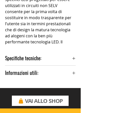
utilizzati in circuiti non SELV
consente per la prima volta di
sostituire in modo trasparente per
l’utente sia in termini prestazionali
che di design la matura tecnologia
ad alogeni con la ben più
performante tecnologia LED. Il
modulo LED utilizzato consente di
disporre infatti di un significativo
Specifiche tecniche:
pacchetto lumen (min 2400lm), con
un’appropriata temperatura di
Colore: Bianco
Informazioni utili:
colore (3000K) ed una buona resa
Installazione: ParetE
cromatica (CRI 90).Inoltre per il
Materiale: Alluminio
Per altre finiture, contattare il negozio.
funzionamento non necessita
Emissione: Indiretta
Design by: Eric Solè
dell’utilizzo di ingombranti dispositivi
Lunghezza: cm 34
di alimentazione esteticamente
VAI ALLO SHOP
Larghezza: cm 23.1
invasivi. Il sofisticato sistema di
Altezza: cm 7.9
alimentazione adottato riduce
Larghezza base: cm 8.2