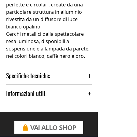
perfette e circolari, create da una
particolare struttura in alluminio
rivestita da un diffusore di luce
bianco opalino.
Cerchi metallici dalla spettacolare
resa luminosa, disponibili a
sospensione e a lampada da parete,
nei colori bianco, caffè nero e oro.
Specifiche tecniche:
Tipologia prodotto: Lampadario a
Informazioni utili:
sospensione
Altezza: min 40 cm - max 100 cm
Per altre finiture o misure, contattare il
Diametro: 90 cm
negozio.
Materiale principale: Acrilico-
Alluminio
VAI ALLO SHOP
Colore: Disponibile in finitura Caffè
nero, Bianco opaco, Oro verniciato