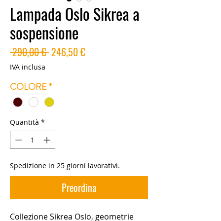
Lampada Oslo Sikrea a
sospensione
Prezzo
Prezzo
 290,00 € 
246,50 €
regolare
scontato
IVA inclusa
COLORE
*
Quantità
*
Spedizione in 25 giorni lavorativi.
Preordina
Collezione Sikrea Oslo, geometrie