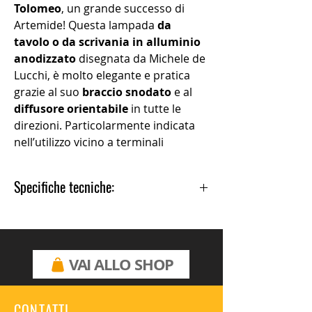
Tolomeo
, un grande successo di
Artemide! Questa lampada
da
tavolo o da scrivania in alluminio
anodizzato
disegnata da Michele de
Lucchi, è molto elegante e pratica
grazie al suo
braccio snodato
e al
diffusore orientabile
in tutte le
direzioni. Particolarmente indicata
nell’utilizzo vicino a terminali
informatici grazie al sistema
d’equilibratura a molle che
Specifiche tecniche:
garantisce una
perfetta stabilità
.
Possibilità di montare sorgente LED
Colore: alluminio
su attacco E14.
Materiale: alluminio, acciaio
Tipo attacco lampadina: E14
Designer: Michele De Lucchi ,
VAI ALLO SHOP
Giancarlo Fassina 1987
Diametro base: 17cm
Peso: 2,70kg
CONTATTI