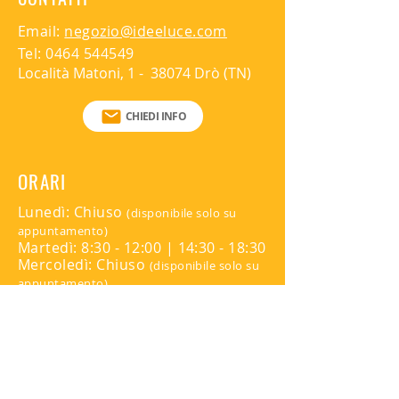
Altezza: 37cm
Lunghezza: 45cm
Email:
negozio@ideeluce.com
Estensione max in larghezza: 69cm
Tel:
0464 544549
Estensione max in altezza: 73cm
Località Matoni, 1 - 38074 Drò (TN)
CHIEDI INFO
ORARI
Lunedì: Chiuso
(disponibile solo su
appuntamento)
Martedì: 8:30 - 12:00 | 14:30 - 18:30
Mercoledì: Chiuso
(disponibile solo su
appuntamento)
Giovedì: 8:30 - 12:00 | 14:30 - 18:30
Venerdì: Chiuso
(disponibile solo su
appuntamento)
Sabato: Chiuso
Domenica: Chiuso
Per appuntamenti contattare: