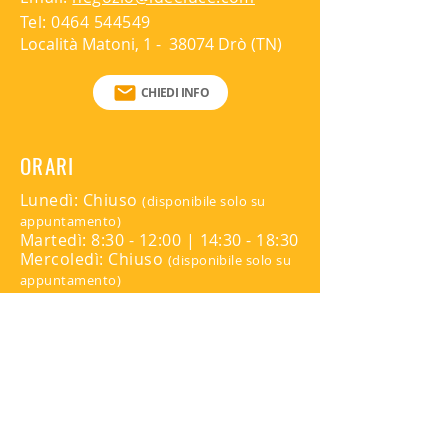
700Lm (incluso)
Tel:
0464 544549
Località Matoni, 1 - 38074 Drò (TN)
CHIEDI INFO
ORARI
Lunedì: Chiuso
(disponibile solo su
appuntamento)
Martedì: 8:30 - 12:00 | 14:30 - 18:30
Mercoledì: Chiuso
(disponibile solo su
appuntamento)
Giovedì: 8:30 - 12:00 | 14:30 - 18:30
Venerdì: Chiuso
(disponibile solo su
appuntamento)
Sabato: Chiuso
Domenica: Chiuso
Per appuntamenti contattare:
345 816 9139