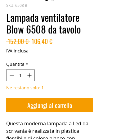
SKU: 6508 B
Lampada ventilatore
Blow 6508 da tavolo
Prezzo
Prezzo
 152,00 € 
106,40 €
regolare
scontato
IVA inclusa
Quantità
*
Ne restano solo: 1
Aggiungi al carrello
Questa moderna lampada a Led da
scrivania é realizzata in plastica
flessibile di colore bianco con