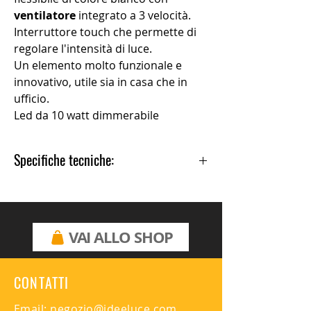
ventilatore
integrato a 3 velocità.
Interruttore touch che permette di
regolare l'intensità di luce.
Un elemento molto funzionale e
innovativo, utile sia in casa che in
ufficio.
Led da 10 watt dimmerabile
integrato.
Specifiche tecniche:
Altezza: 40 cm
Profondità: 33 cm
Diametro: 12 cm
Materiale principale: Plastica e
VAI ALLO SHOP
gomma
Colore: Bianco
Tipo di attacco lampadine: LED
CONTATTI
integrato
Lampadina inclusa: LED 10w 3000k
Email:
negozio@ideeluce.com