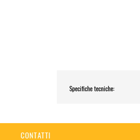
Specifiche tecniche:
Misura 112 cm: 18W 2380lm + 
Misura 140 cm: 22W 2975lm + 
CONTATTI