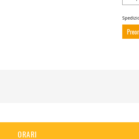
Spedizio
Preo
8W 1100lm 220V 3000K (su richiesta 4000K)
8W 1100lm 220V 3000K (su richiesta 4000K)
ORARI