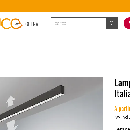
CLERA
Lam
Ital
A parti
IVA incl
Lampad