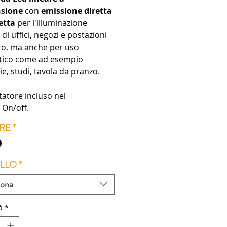
sione
con
emissione diretta
etta
per l'illuminazione
 di uffici, negozi e postazioni
oro, ma anche per uso
ico come ad esempio
ie, studi, tavola da pranzo.
tatore
incluso nel
On/off.
RE
*
LLO
*
iona
à
*