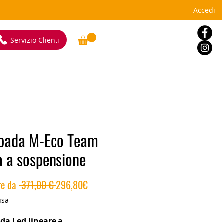
Accedi
Servizio Clienti
pada M-Eco Team
ia a sospensione
Prezzo
Prezzo
re da
 371,00 € 
296,80€
regolare
scontato
usa
a Led lineare a