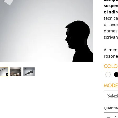
sospen
e indir
tecnica
di lav
domest
scrivan
Alimen
rosone
COLO
MODE
Selez
Quantit