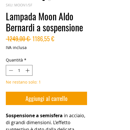
SKU: MOON1/SF
Lampada Moon Aldo
Bernardi a sospensione
Prezzo
Prezzo
 1249,00 € 
1186,55 €
regolare
scontato
IVA inclusa
Quantità
*
Ne restano solo: 1
Aggiungi al carrello
Sospensione a semisfera
in acciaio,
di grandi dimensioni. L’effetto
suggestivo è dato dalla delicata