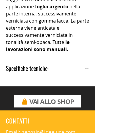
applicazione
foglia argento
nella
parte interna, successivamente
verniciata con gomma lacca. La parte
esterna viene anticata e
successivamente verniciata in
tonalità semi-opaca. Tutte
le
lavorazioni sono manuali.
Specifiche tecniche:
Small:
1xE27 max 70W compatibile con
lampadine led
Peso 7900 gr
VAI ALLO SHOP
Gradi di Protezione: IP 20
Materiali: Ottone
Finitura: Foglia Argento
CONTATTI
Diametro 50mm
Altezza 1700mm
Email:
negozio@ideeluce.com