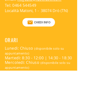
Corpo lampada 250mm
Tel:
0464 544549
Diametro Rosone 150mm
Località Matoni, 1 - 38074 Drò (TN)
CHIEDI INFO
ORARI
Lunedì: Chiuso
(disponibile solo su
appuntamento)
Martedì: 8:30 - 12:00 | 14:30 - 18:30
Mercoledì: Chiuso
(disponibile solo su
appuntamento)
Giovedì: 8:30 - 12:00 | 14:30 - 18:30
Venerdì: Chiuso
(disponibile solo su
appuntamento)
Sabato: Chiuso
Domenica: Chiuso
Per appuntamenti contattare:
345 816 9139