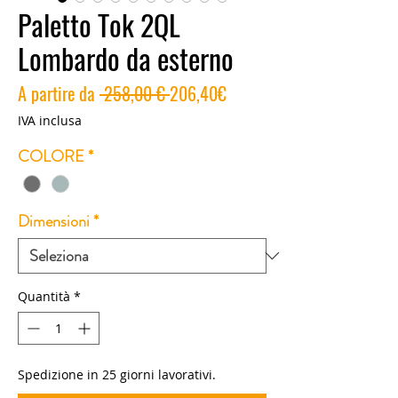
Paletto Tok 2QL
Lombardo da esterno
Prezzo
Prezzo
A partire da
 258,00 € 
206,40€
regolare
scontato
IVA inclusa
COLORE
*
Dimensioni
*
Quantità
*
Spedizione in 25 giorni lavorativi.