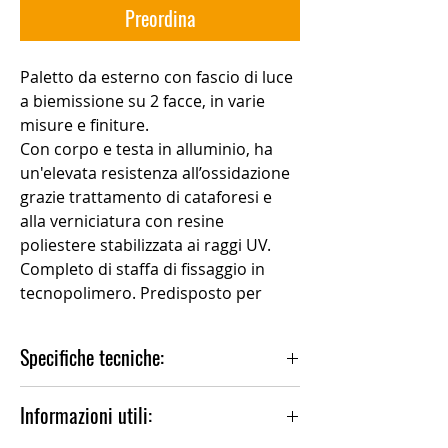
Preordina
Paletto da esterno con fascio di luce
a biemissione su 2 facce, in varie
misure e finiture.
Con corpo e testa in alluminio, ha
un'elevata resistenza all’ossidazione
grazie trattamento di cataforesi e
alla verniciatura con resine
poliestere stabilizzata ai raggi UV.
Completo di staffa di fissaggio in
tecnopolimero. Predisposto per
installazione rapida su palo Ø 60
standard. Tirafondi e minuteria per
Specifiche tecniche:
ancoraggio del palo al terreno
incluso. Diffusore in PMMA
Installazione:Terra, Paletto
Informazioni utili:
trasparente antigraffio stabilizzato ai
Materiale Corpo:Alluminio
raggi UV. Fornito con 1m di cavo pre-
Trattamento:Cataforesi