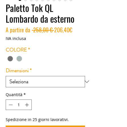
Paletto Tok QL
Lombardo da esterno
Prezzo
Prezzo
A partire da
 258,00 € 
206,40€
regolare
scontato
IVA inclusa
COLORE
*
Dimensioni
*
Quantità
*
Spedizione in 25 giorni lavorativi.