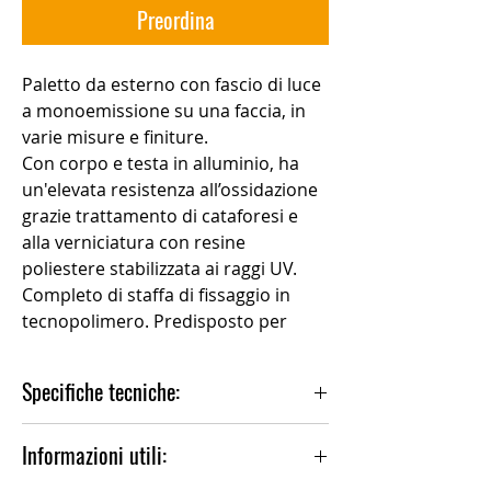
Preordina
Paletto da esterno con fascio di luce
a monoemissione su una faccia, in
varie misure e finiture.
Con corpo e testa in alluminio, ha
un'elevata resistenza all’ossidazione
grazie trattamento di cataforesi e
alla verniciatura con resine
poliestere stabilizzata ai raggi UV.
Completo di staffa di fissaggio in
tecnopolimero. Predisposto per
installazione rapida su palo Ø 60
standard. Tirafondi e minuteria per
Specifiche tecniche:
ancoraggio del palo al terreno
incluso. Diffusore in PMMA
Installazione:Terra, Paletto
Informazioni utili:
trasparente antigraffio stabilizzato ai
Materiale Corpo:Alluminio
raggi UV. Fornito con 1m di cavo pre-
Trattamento:Cataforesi