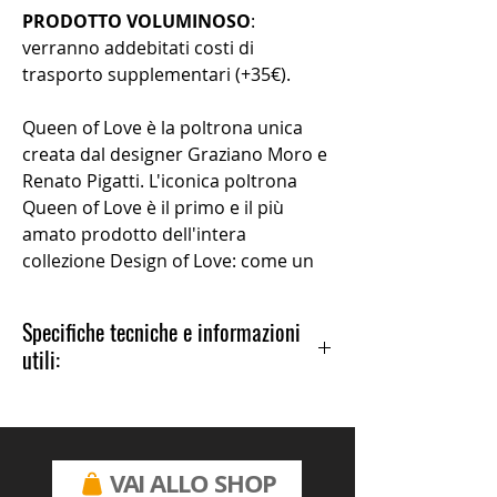
PRODOTTO VOLUMINOSO
:
verranno addebitati costi di
trasporto supplementari (+35€).
Queen of Love è la poltrona unica
creata dal designer Graziano Moro e
Renato Pigatti. L'iconica poltrona
Queen of Love è il primo e il più
amato prodotto dell'intera
collezione Design of Love: come un
trono, Queen of Love incorona tutti
coloro che vi siedono sopra. Queen
Specifiche tecniche e informazioni
of Love è ricca di dettagli, come
utili:
tipico dello stile barocco, ma è
contemporanea, pop e ironica grazie
Anno di produzione: 2009
al materiale con cui è realizzata, il
Versioni: standard, laccata
polietilene. Queen of Love è
Materiali: Polietilene
elegante, attraente, pop e
Dimensioni: 103,5 x 98 h 112,5 cm
VAI ALLO SHOP
Peso: 20 Kg