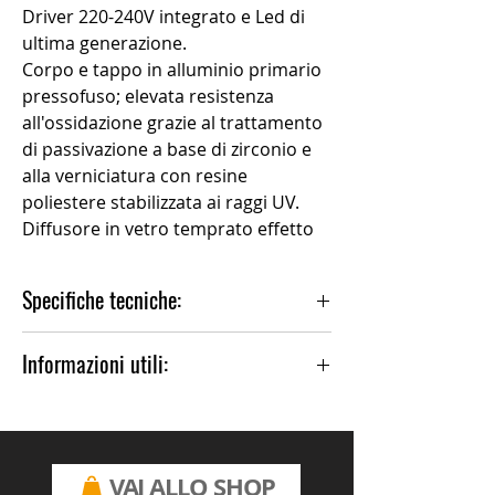
Driver 220-240V integrato e Led di
ultima generazione.
Corpo e tappo in alluminio primario
pressofuso; elevata resistenza
all'ossidazione grazie al trattamento
di passivazione a base di zirconio e
alla verniciatura con resine
poliestere stabilizzata ai raggi UV.
Diffusore in vetro temprato effetto
satinato.
Guarnizione in silicone. Sistema di
Specifiche tecniche:
chiusura tramite viti imperdibili a
scomparsa, con cava esagonale.
Installazione:Palo 1 lampada, Parete
Informazioni utili:
Materiale Corpo:Alluminio
Tipo di diffusore:Vetro satinato
Per altre finiture, contattare il negozio.
Tipo lampada:LED
Temperatura colore:3000K
CRI:>80
VAI ALLO SHOP
LB Factor 50.000 h:L80B20