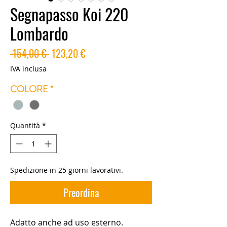
Segnapasso Koi 220
Lombardo
Prezzo
Prezzo
 154,00 € 
123,20 €
regolare
scontato
IVA inclusa
COLORE
*
Quantità
*
Spedizione in 25 giorni lavorativi.
Preordina
Adatto anche ad uso esterno.