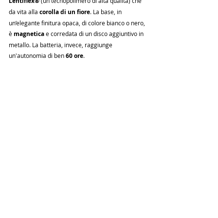
Lentiflex®
 (un tecnopolimero di alta qualità) che 
da vita alla 
corolla di un fiore
. La base, in 
un’elegante finitura opaca, di colore bianco o nero, 
è 
magnetica
 e corredata di un disco aggiuntivo in 
metallo. La batteria, invece, raggiunge 
un'autonomia di ben 
60 ore
.