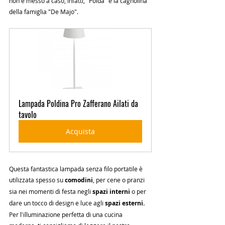
non è messo a caso, infatti, "Polda" è la cagnolina 
della famiglia "De Majo".
Lampada Poldina Pro Zafferano Ailati da 
tavolo
Acquista
Questa fantastica lampada senza filo portatile è 
utilizzata spesso su 
comodini
, per cene o pranzi 
sia nei momenti di festa negli
 spazi interni
 o per 
dare un tocco di design e luce agli 
spazi esterni.
Per l'illuminazione perfetta di una cucina 