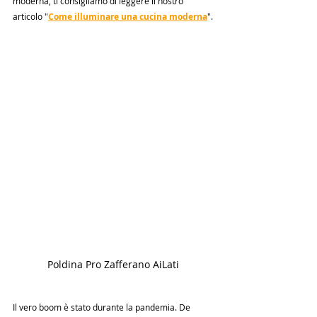
moderna, ti consigliamo di leggere il nostro 
articolo "
Come illuminare una cucina moderna
".
Poldina Pro Zafferano AiLati
Il vero boom è stato durante la pandemia. De 